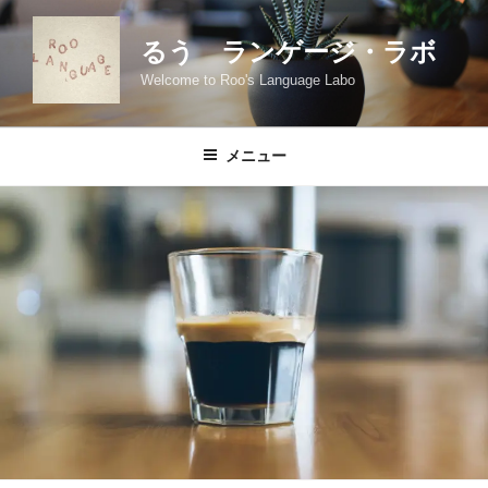
コ
ン
るう ランゲージ・ラボ
テ
Welcome to Roo's Language Labo
ン
ツ
へ
メニュー
ス
キ
ッ
プ