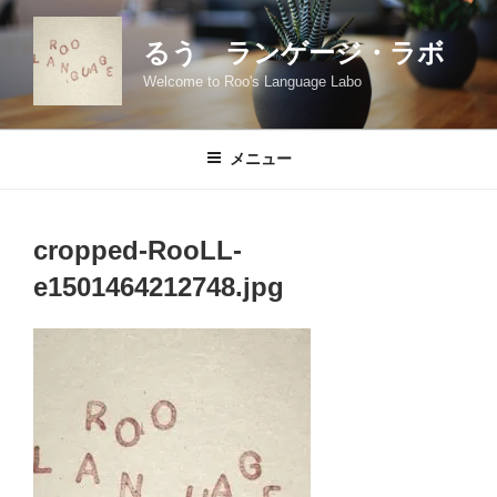
コ
ン
るう ランゲージ・ラボ
テ
Welcome to Roo's Language Labo
ン
ツ
へ
メニュー
ス
キ
ッ
cropped-RooLL-
プ
e1501464212748.jpg