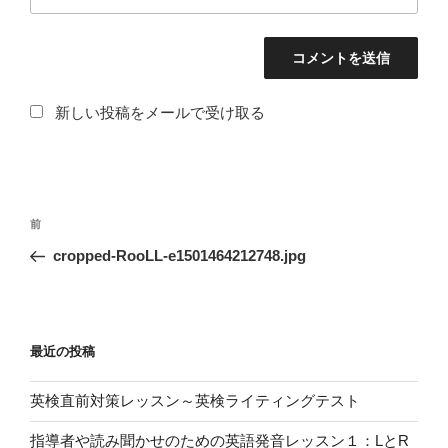
新しい投稿をメールで受け取る
投
過
前
稿
去
cropped-RooLL-e1501464212748.jpg
ナ
の
ビ
投
稿
ゲ
ー
最近の投稿
シ
英検直前対策レッスン～英検ライティングテスト
ョ
ン
指導者や読み聞かせのための英語発音レッスン１：LとR